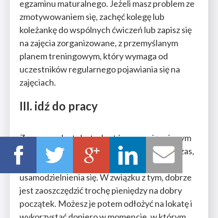
egzaminu maturalnego. Jeżeli masz problem ze
zmotywowaniem się, zachęć kolegę lub
koleżankę do wspólnych ćwiczeń lub zapisz się
na zajęcia zorganizowane, z przemyślanym
planem treningowym, który wymaga od
uczestników regularnego pojawiania się na
zajęciach.
III. idź do pracy
Znaczny odsetek studentów uczy się w innym
mieście niż to rodzinne. Studia to również czas,
w którym podejmujemy pierwsze próby
usamodzielnienia się. W związku z tym, dobrze
jest zaoszczędzić trochę pieniędzy na dobry
początek. Możesz je potem odłożyć na lokatę i
wykorzystać dopiero w momencie, w którym