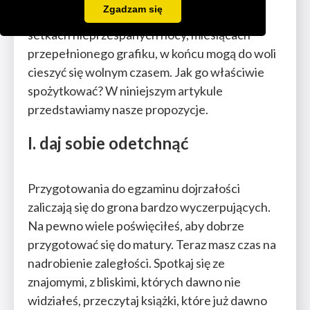
Zgadzam się
najdłuższe w życiu, upragnione wakacje. Po
setkach nieprzespanych nocy, miesiącach
przepełnionego grafiku, w końcu mogą do woli
cieszyć się wolnym czasem. Jak go właściwie
spożytkować? W niniejszym artykule
przedstawiamy nasze propozycje.
I. daj sobie odetchnąć
Przygotowania do egzaminu dojrzałości
zaliczają się do grona bardzo wyczerpujących.
Na pewno wiele poświęciłeś, aby dobrze
przygotować się do matury. Teraz masz czas na
nadrobienie zaległości. Spotkaj się ze
znajomymi, z bliskimi, których dawno nie
widziałeś, przeczytaj książki, które już dawno