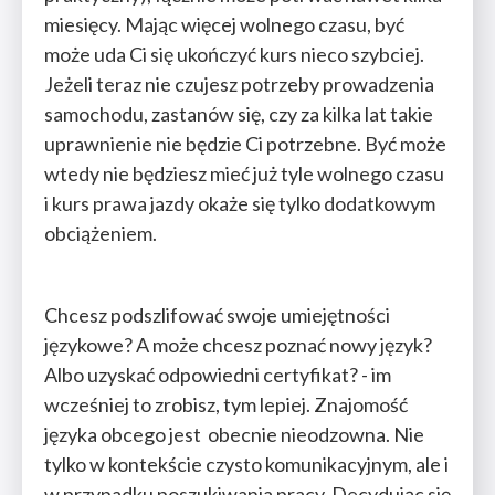
miesięcy. Mając więcej wolnego czasu, być
może uda Ci się ukończyć kurs nieco szybciej.
Jeżeli teraz nie czujesz potrzeby prowadzenia
samochodu, zastanów się, czy za kilka lat takie
uprawnienie nie będzie Ci potrzebne. Być może
wtedy nie będziesz mieć już tyle wolnego czasu
i kurs prawa jazdy okaże się tylko dodatkowym
obciążeniem.
Chcesz podszlifować swoje umiejętności
językowe? A może chcesz poznać nowy język?
Albo uzyskać odpowiedni certyfikat? - im
wcześniej to zrobisz, tym lepiej. Znajomość
języka obcego jest obecnie nieodzowna. Nie
tylko w kontekście czysto komunikacyjnym, ale i
w przypadku poszukiwania pracy. Decydując się