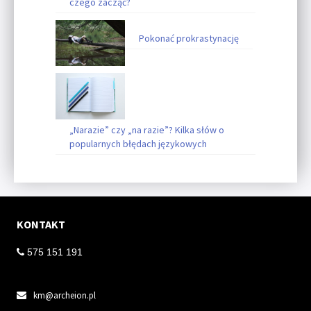
czego zacząć?
Pokonać prokrastynację
„Narazie” czy „na razie”? Kilka słów o
popularnych błędach językowych
KONTAKT
 575 151 191
km@archeion.pl
