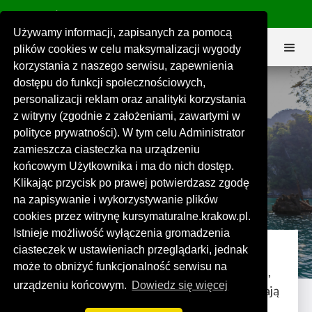
575 151 191
biuro@kursymaturalne.krakow.pl


Używamy informacji, zapisanych za pomocą
plików cookies w celu maksymalizacji wygody
korzystania z naszego serwisu, zapewnienia
dostępu do funkcji społecznościowych,
personalizacji reklam oraz analityki korzystania
z witryny (zgodnie z założeniami, zawartymi w
polityce prywatności). W tym celu Administrator
Nudzisz się w trakcie najdłuższych
zamieszcza ciasteczka na urządzeniu
wakacji w życiu? Nic straconego!
końcowym Użytkownika i ma do nich dostęp.
Klikając przycisk po prawej potwierdzasz zgodę
na zapisywanie i wykorzystywanie plików
Karolina Nowak
30 sierpnia 2025


cookies przez witrynę kursymaturalne.krakow.pl.
Istnieje możliwość wyłączenia gromadzenia
ciasteczek w ustawieniach przeglądarki, jednak
Po ukończeniu szkoły średniej oraz
może to obniżyć funkcjonalność serwisu na
pozytywnym zaliczeniu egzaminu dojrzałości,
urządzeniu końcowym.
Dowiedz się więcej
maturzyści wybierający się na studia, odbywają
w pełni zasłużone, i najprawdopodobniej