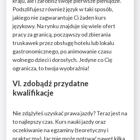
kraju, ale i zarobisz swoje pierwsze pieniądze.
Podszlifujesz również język w taki sposób,
jakiego nie zagwarantuje Ci żaden kurs
językowy. Na rynku znajduje się wiele ofert
pracy za granicą, począwszy od zbierania
truskawek przez obsługę hotelu lub lokalu
gastronomicznego, po animowanie czasu
wolnego dzieci i dorosłych. Jedyne co Cię
ogranicza, to twoja wyobraźnia!
VI. zdobądź przydatne
kwalifikacje
Nie zdążyłeś uzyskać prawa jazdy? Teraz jest na
to najlepszy czas. Kurs nauki jazdy oraz
oczekiwanie na egzaminy (teoretyczny i
praktyczny), łącznie może potrwać nawet kilka