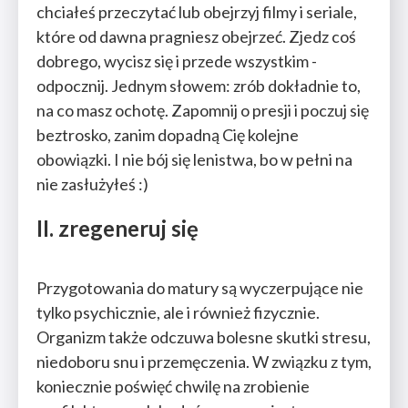
chciałeś przeczytać lub obejrzyj filmy i seriale,
które od dawna pragniesz obejrzeć. Zjedz coś
dobrego, wycisz się i przede wszystkim -
odpocznij. Jednym słowem: zrób dokładnie to,
na co masz ochotę. Zapomnij o presji i poczuj się
beztrosko, zanim dopadną Cię kolejne
obowiązki. I nie bój się lenistwa, bo w pełni na
nie zasłużyłeś :)
II. zregeneruj się
Przygotowania do matury są wyczerpujące nie
tylko psychicznie, ale i również fizycznie.
Organizm także odczuwa bolesne skutki stresu,
niedoboru snu i przemęczenia. W związku z tym,
koniecznie poświęć chwilę na zrobienie