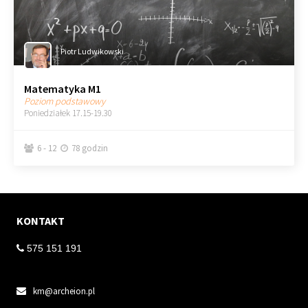
Piotr Ludwikowski
Matematyka M1
Poziom podstawowy
Poniedziałek 17.15-19.30
6 - 12
78 godzin


KONTAKT
 575 151 191
km@archeion.pl
