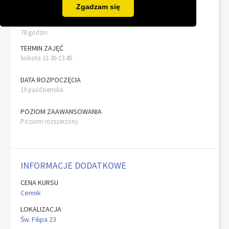
6 - 12
Zgadzam się
CZAS TRWANIA
78 godzin
TERMIN ZAJĘĆ
Sobota 11.30-13.45
DATA ROZPOCZĘCIA
19 października
POZIOM ZAAWANSOWANIA
Poziom rozszerzony
INFORMACJE DODATKOWE
CENA KURSU
Cennik
LOKALIZACJA
Św. Filipa 23