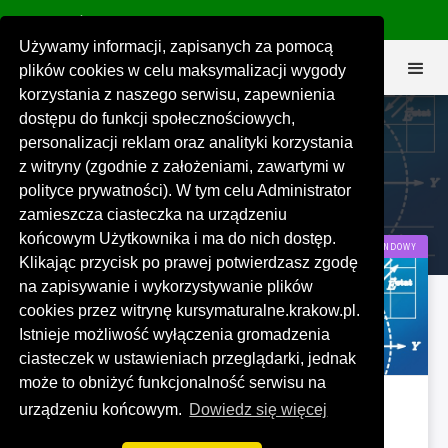
575 151 191
biuro@kursymaturalne.krakow.pl


Używamy informacji, zapisanych za pomocą
plików cookies w celu maksymalizacji wygody
korzystania z naszego serwisu, zapewnienia
dostępu do funkcji społecznościowych,
personalizacji reklam oraz analityki korzystania
Matematyka M5
z witryny (zgodnie z założeniami, zawartymi w
polityce prywatności). W tym celu Administrator
Matematyka
Kategoria:
zamieszcza ciasteczka na urządzeniu
końcowym Użytkownika i ma do nich dostęp.
WEEKENDOWY
Klikając przycisk po prawej potwierdzasz zgodę
na zapisywanie i wykorzystywanie plików
cookies przez witrynę kursymaturalne.krakow.pl.
Istnieje możliwość wyłączenia gromadzenia
ciasteczek w ustawieniach przeglądarki, jednak
może to obniżyć funkcjonalność serwisu na
CHARAKTERYSTYKA
urządzeniu końcowym.
Dowiedz się więcej
ROZMIAR GRUPY