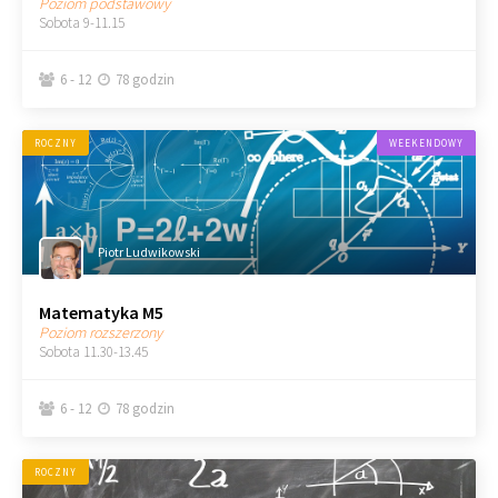
Poziom podstawowy
Sobota 9-11.15
6 - 12
78 godzin


ROCZNY
WEEKENDOWY
Piotr Ludwikowski
Matematyka M5
Poziom rozszerzony
Sobota 11.30-13.45
6 - 12
78 godzin


ROCZNY