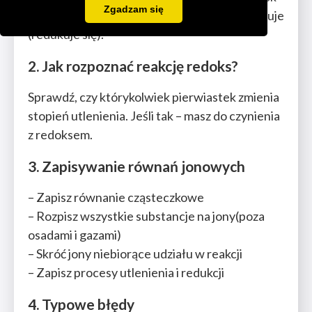
Zgadzam się
oddaje elektrony (utlenia się), drugi je przyjmuje
(redukuje się).
2. Jak rozpoznać reakcję redoks?
Sprawdź, czy którykolwiek pierwiastek zmienia
stopień utlenienia. Jeśli tak – masz do czynienia
z redoksem.
3. Zapisywanie równań jonowych
– Zapisz równanie cząsteczkowe
– Rozpisz wszystkie substancje na jony(poza
osadami i gazami)
– Skróć jony niebiorące udziału w reakcji
– Zapisz procesy utlenienia i redukcji
4. Typowe błędy