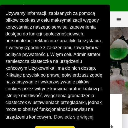
575 151 191
biuro@kursymaturalne.krakow.pl


Używamy informacji, zapisanych za pomocą
plików cookies w celu maksymalizacji wygody
korzystania z naszego serwisu, zapewnienia
dostępu do funkcji społecznościowych,
personalizacji reklam oraz analityki korzystania
z witryny (zgodnie z założeniami, zawartymi w
polityce prywatności). W tym celu Administrator
Reakcje redoks – jak je rozpoznać i
zamieszcza ciasteczka na urządzeniu
zapisać? Przykłady maturalne
końcowym Użytkownika i ma do nich dostęp.
Klikając przycisk po prawej potwierdzasz zgodę
na zapisywanie i wykorzystywanie plików
Karolina Nowak
16 kwietnia 2025


cookies przez witrynę kursymaturalne.krakow.pl.
Istnieje możliwość wyłączenia gromadzenia
ciasteczek w ustawieniach przeglądarki, jednak
1. Czym są reakcje redoks?
może to obniżyć funkcjonalność serwisu na
urządzeniu końcowym.
Dowiedz się więcej
To reakcje, w których dochodzi do zmiany
stopni utlenienia pierwiastków. Jeden związek