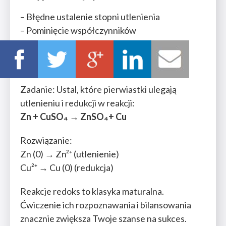
– Błędne ustalenie stopni utlenienia
– Pominięcie współczynników
– Niezbilansowanie ładunku
5. Przykład zadania maturalnego
Zadanie: Ustal, które pierwiastki ulegają
utlenieniu i redukcji w reakcji:
Zn + CuSO₄ → ZnSO₄+ Cu
Rozwiązanie:
Zn (0) → Zn²⁺ (utlenienie)
Cu²⁺ → Cu (0) (redukcja)
Reakcje redoks to klasyka maturalna.
Ćwiczenie ich rozpoznawania i bilansowania
znacznie zwiększa Twoje szanse na sukces.